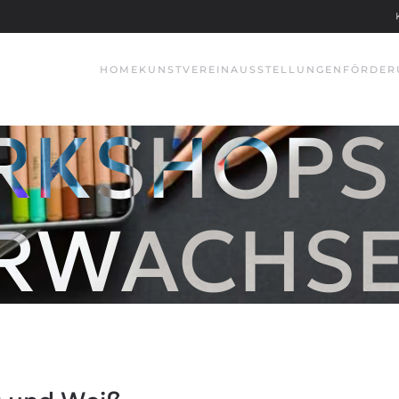
HOME
KUNSTVEREIN
AUSSTELLUNGEN
FÖRDER
KSHOPS
RWACHS